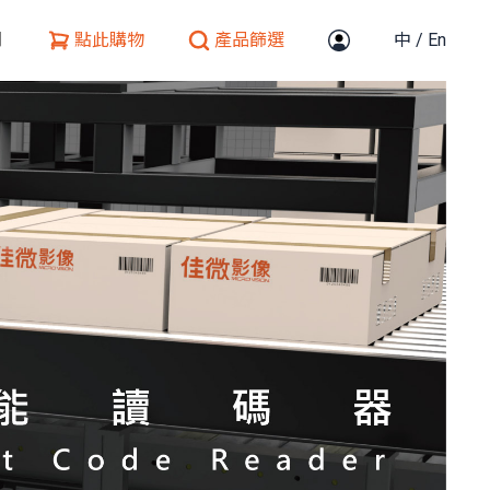
們
點此購物
產品篩選
中
/
En